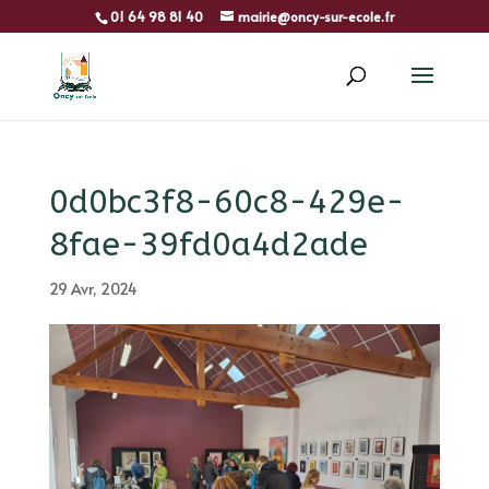
01 64 98 81 40
mairie@oncy-sur-ecole.fr
0d0bc3f8-60c8-429e-
8fae-39fd0a4d2ade
29 Avr, 2024