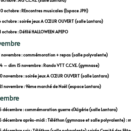
 octobre : AG C.C.V.E. (salle Lantara)
0 octobre : REncontres musicales (Espace JPH)
6 octobre : soirée jeux A CŒUR OUVERT (salle Lantara)
1 octobre : Défilé HALLOWEEN APEPO
vembre
1 novembre : commémoration + repas (salle polyvalente)
4 – dim 15 novembre : Rando VTT C.C.V.E. (gymnase)
0 novembre : soirée jeux A CŒUR OUVERT (salle Lantara)
1 novembre : 9ème marché de Noël (espace Lantara)
cembre
 décembre : commémoration guerre d’Algérie (salle Lantara)
 décembre après-midi : Téléthon (gymnase et salle polyvalente) : ma
 décembre soir : Téléthon (salle polyvalente) soirée Comité des Fête