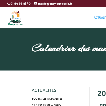
01 64 98 81 40
mairie@oncy-sur-ecole.fr
ACTUALI
Calendrier des man
ACTUALITES
20
TOUTES LES ACTUALITES
Jan
ÇA S’EST PASSÉ À ONCY