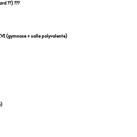
rd ??) ???
VE (gymnase + salle polyvalente)
e)