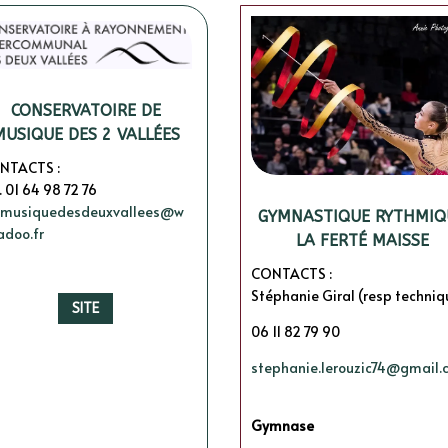
CONSERVATOIRE DE
MUSIQUE DES 2 VALLÉES
NTACTS :
. 01 64 98 72 76
c.musiquedesdeuxvallees@w
GYMNASTIQUE RYTHMIQ
adoo.fr
LA FERTÉ MAISSE
CONTACTS :
Stéphanie Giral (resp techniq
SITE
06 11 82 79 90
stephanie.lerouzic74@gmail
Gymnase