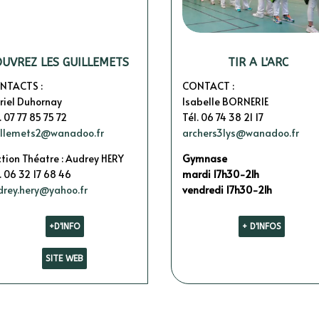
UVREZ LES GUILLEMETS
TIR A L'ARC
NTACTS :
CONTACT :
riel Duhornay
Isabelle BORNERIE
. 07 77 85 75 72
Tél. 06 74 38 21 17
illemets2@wanadoo.fr
archers3lys@wanadoo.fr
tion Théatre : Audrey HERY
Gymnase
. 06 32 17 68 46
mardi 17h30-21h
drey.hery@yahoo.fr
vendredi 17h30-21h
+D'INFO
+ D'INFOS
SITE WEB