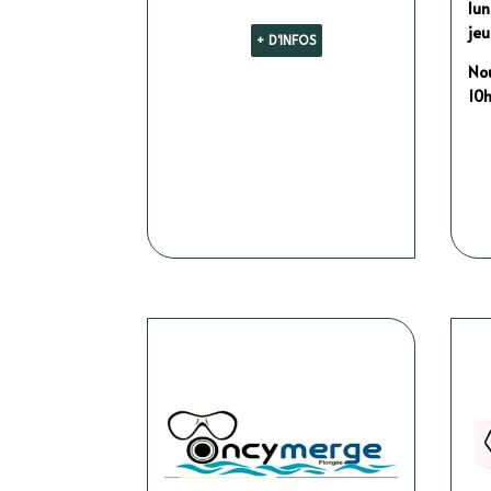
lu
jeu
+ D'INFOS
Nou
10