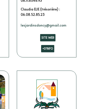
06.71.85.48.93
Claudia ELIE (trésorière) :
06.
08.52.85.23
lesjardinsdoncy@gmail.com
SITE WEB
+D'INFO