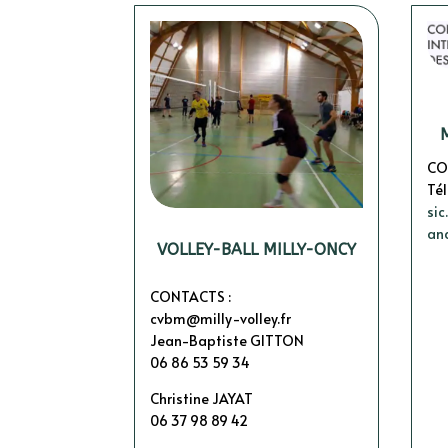
CO
Tél
si
an
VOLLEY-BALL MILLY-ONCY
CONTACTS :
cvbm@milly-volley.fr
Jean-Baptiste GITTON
06 86 53 59 34
Christine JAYAT
06 37 98 89 42