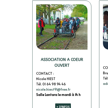
ASSOCIATION A COEUR
OUVERT
CO
Br
CONTACT :
Tél
Nicole HIEST
ad
Tél. 01 64 98 94 46
nicole.hiest91@free.fr
Salle Lantara le mardi à 14 h
+ D'INFOS