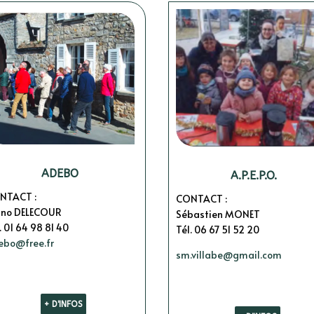
ADEBO
A.P.E.P.O.
NTACT :
CONTACT :
uno DELECOUR
Sébastien MONET
. 01 64 98 81 40
Tél. 06 67 51 52 20
ebo@free.fr
sm.villabe@gmail.com
+ D'INFOS