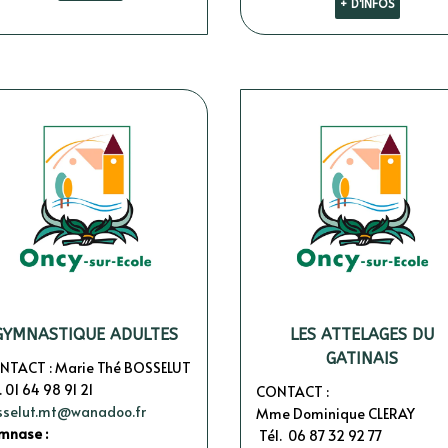
+ D'INFOS
GYMNASTIQUE ADULTES
LES ATTELAGES DU
GATINAIS
NTACT : Marie Thé BOSSELUT
. 01 64 98 91 21
CONTACT :
sselut.mt@wanadoo.fr
Mme Dominique CLERAY
mnase :
Tél. 06 87 32 92 77