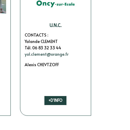
U.N.C.
CONTACTS :
Yolande CLEMENT
Tél. 06 83 32 33 44
yol.clement@orange.fr
Alexis CHEVTZOFF
+D'INFO