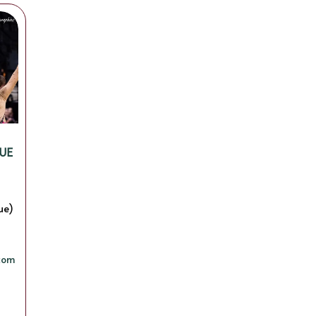
UE
ue)
.com