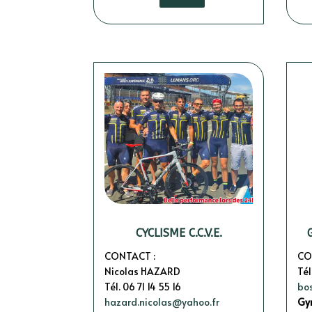
CYCLISME C.C.V.E.
CONTACT :
CO
Nicolas HAZARD
Tél
Tél. 06 71 14 55 16
bo
hazard.nicolas@yahoo.fr
Gy