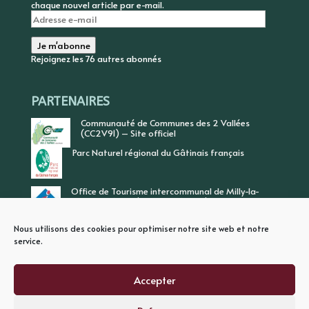
chaque nouvel article par e-mail.
Adresse
e-
mail
Je m'abonne
Rejoignez les 76 autres abonnés
PARTENAIRES
Communauté de Communes des 2 Vallées
(CC2V91) – Site officiel
Parc Naturel régional du Gâtinais français
Office de Tourisme intercommunal de Milly-la-
Forêt, Vallée de l’Ecole, Vallée de l’Essonne
Nous utilisons des cookies pour optimiser notre site web et notre
service.
Accepter