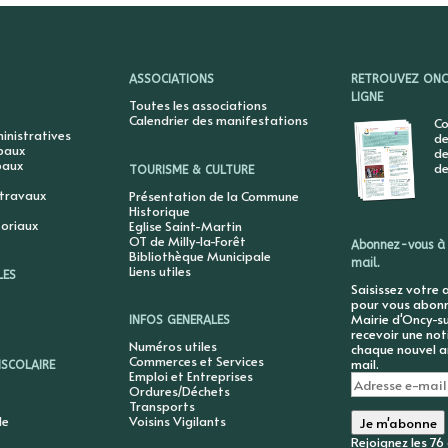
ASSOCIATIONS
RETROUVEZ ONCY
LIGNE
Toutes les associations
Calendrier des manifestations
Co
nistratives
de
ipaux
de
paux
de
TOURISME & CULTURE
 travaux
Présentation de la Commune
Historique
toriaux
Eglise Saint-Martin
OT de Milly-la-Forêt
Abonnez-vous à 
Bibliothèque Municipale
mail.
Liens utiles
LES
Saisissez votre 
pour vous abonne
Mairie d'Oncy-su
INFOS GENERALES
recevoir une not
Numéros utiles
chaque nouvel ar
Commerces et Services
mail.
ISCOLAIRE
Emploi et Entreprises
Adresse
Ordures/Déchets
e-
Transports
mail
le
Voisins Vigilants
Je m'abonne
Rejoignez les 7