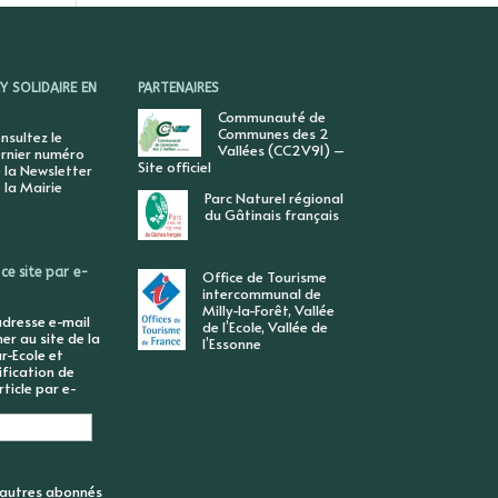
 SOLIDAIRE EN
PARTENAIRES
Communauté de
Communes des 2
nsultez le
Vallées (CC2V91) –
rnier numéro
Site officiel
 la Newsletter
 la Mairie
Parc Naturel régional
du Gâtinais français
ce site par e-
Office de Tourisme
intercommunal de
Milly-la-Forêt, Vallée
adresse e-mail
de l’Ecole, Vallée de
r au site de la
l’Essonne
r-Ecole et
ification de
ticle par e-
6 autres abonnés