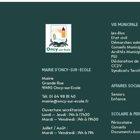
VIE MUNICIPALE
Les élus
Etat civil
Démarches admi
Conseils Munic
Arrêtés Munici
PLU
Déclaration de
CC2V
Syndicats Terri
MAIRIE D’ONCY-SUR-ECOLE
Mairie
Grande Rue
AFFAIRES SOCIA
91490 Oncy-sur-Ecole
Seniors
Tél. 01 64 98 81 40
Enfance
mairie@oncy-sur-ecole.fr
Ouverture secrétariat :
Lundi – Jeudi : 14h à 17h30
SCOLAIRE & PER
Mardi – Vendredi : 14h à 19h30
Périscolaire
Conseils
Juillet / Août :
Documents éco
Mardi – Vendredi : 14h à 19h