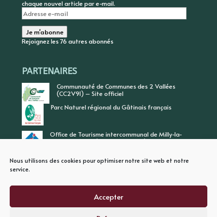
chaque nouvel article par e-mail.
Adresse
e-
mail
Je m'abonne
Rejoignez les 76 autres abonnés
PARTENAIRES
Communauté de Communes des 2 Vallées
(CC2V91) – Site officiel
Parc Naturel régional du Gâtinais français
Office de Tourisme intercommunal de Milly-la-
Forêt, Vallée de l’Ecole, Vallée de l’Essonne
Nous utilisons des cookies pour optimiser notre site web et notre
service.
Accepter