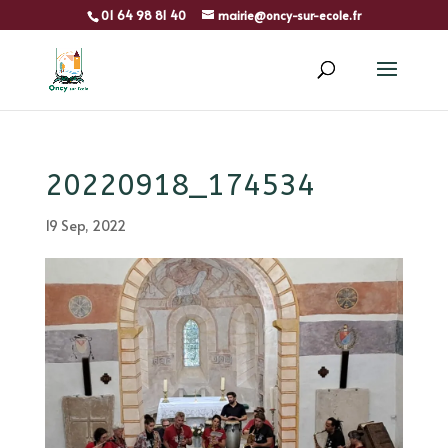
01 64 98 81 40
mairie@oncy-sur-ecole.fr
20220918_174534
19 Sep, 2022