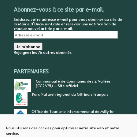
Abonnez-vous à ce site par e-mail.
Saisissez votre adresse e-mail pour vous abonner au site de
la Mairie d'Oncy-sur-Ecole et recevoir une notification de
chaque nouvel article par e-mail.
Adresse
e-
mail
Je m'abonne
Rejoignez les 76 autres abonnés
PARTENAIRES
Communauté de Communes des 2 Vallées
(CC2V91) – Site officiel
Parc Naturel régional du Gâtinais français
Office de Tourisme intercommunal de Milly-la-
Forêt, Vallée de l’Ecole, Vallée de l’Essonne
Nous utilisons des cookies pour optimiser notre site web et notre
service.