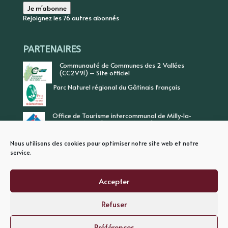
mail
Je m'abonne
Rejoignez les 76 autres abonnés
PARTENAIRES
Communauté de Communes des 2 Vallées
(CC2V91) – Site officiel
Parc Naturel régional du Gâtinais français
Office de Tourisme intercommunal de Milly-la-
Forêt, Vallée de l’Ecole, Vallée de l’Essonne
Nous utilisons des cookies pour optimiser notre site web et notre
service.
Accepter
Refuser
PLAN DU SITE
MENTIONS LEGALES
POLITIQUE DE CONFIDENTIALITE
Préférences