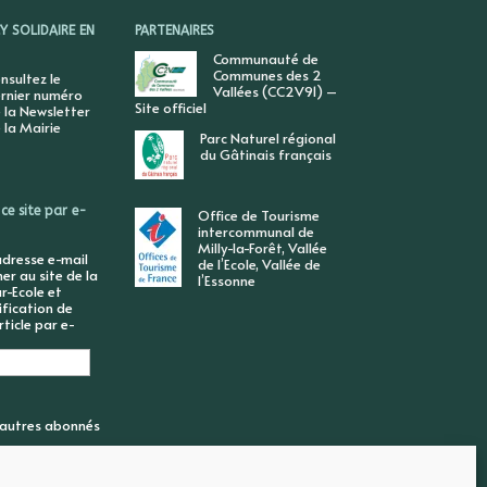
 SOLIDAIRE EN
PARTENAIRES
Communauté de
Communes des 2
nsultez le
Vallées (CC2V91) –
rnier numéro
Site officiel
 la Newsletter
 la Mairie
Parc Naturel régional
du Gâtinais français
ce site par e-
Office de Tourisme
intercommunal de
Milly-la-Forêt, Vallée
adresse e-mail
de l’Ecole, Vallée de
r au site de la
l’Essonne
r-Ecole et
ification de
ticle par e-
6 autres abonnés