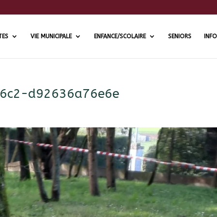
TES
VIE MUNICIPALE
ENFANCE/SCOLAIRE
SENIORS
INFO
6c2-d92636a76e6e