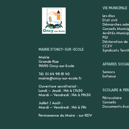
VIE MUNICIPALE
Les élus
Etat civil
Démarches admi
Conseils Munic
Arrêtés Munici
PLU
Déclaration de
CC2V
Syndicats Terri
MAIRIE D’ONCY-SUR-ECOLE
Mairie
Grande Rue
AFFAIRES SOCIA
91490 Oncy-sur-Ecole
Seniors
Tél. 01 64 98 81 40
Enfance
mairie@oncy-sur-ecole.fr
Ouverture secrétariat :
Lundi – Jeudi : 14h à 17h30
SCOLAIRE & PER
Mardi – Vendredi : 14h à 19h30
Périscolaire
Conseils
Juillet / Août :
Documents éco
Mardi – Vendredi : 14h à 19h
Permanence du Maire : sur RDV