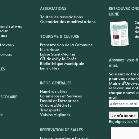
ASSOCIATIONS
RETROUVEZ ONCY
LIGNE
Toutes les associations
Calendrier des manifestations
Co
nistratives
de
ipaux
de
paux
de
TOURISME & CULTURE
 travaux
Présentation de la Commune
Historique
toriaux
Eglise Saint-Martin
OT de Milly-la-Forêt
Abonnez-vous à 
Bibliothèque Municipale
mail.
Liens utiles
LES
Saisissez votre 
pour vous abonne
Mairie d'Oncy-su
INFOS GENERALES
recevoir une not
Numéros utiles
chaque nouvel ar
Commerces et Services
mail.
ISCOLAIRE
Emploi et Entreprises
Adresse
Ordures/Déchets
e-
Transports
mail
le
Voisins Vigilants
Je m'abonne
Rejoignez les 7
RESERVATION DE SALLES
Espace Jean-Pierre Hazard