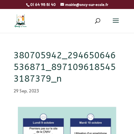
01 64 98 81 40
mairie@oncy-sur-ecole.fr
380705942_294650646
536871_897109618545
3187379_n
29 Sep, 2023