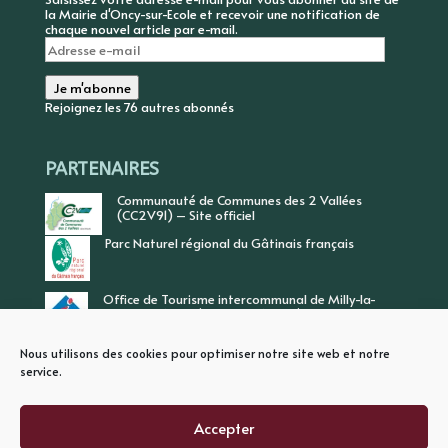
la Mairie d'Oncy-sur-Ecole et recevoir une notification de
chaque nouvel article par e-mail.
Adresse
e-
mail
Je m'abonne
Rejoignez les 76 autres abonnés
PARTENAIRES
Communauté de Communes des 2 Vallées
(CC2V91) – Site officiel
Parc Naturel régional du Gâtinais français
Office de Tourisme intercommunal de Milly-la-
Forêt, Vallée de l’Ecole, Vallée de l’Essonne
Nous utilisons des cookies pour optimiser notre site web et notre
service.
Accepter