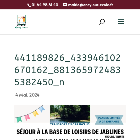
01 64 98 81 40
mairie@oncy-sur-ecole.fr
441189826_433946102
670162_881365972483
5382450_n
14 Mai, 2024