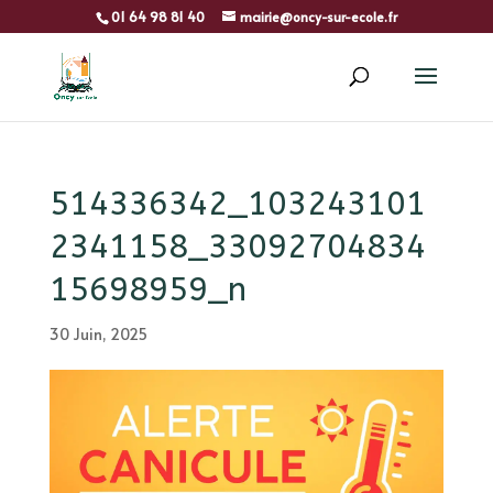
01 64 98 81 40
mairie@oncy-sur-ecole.fr
514336342_103243101
2341158_33092704834
15698959_n
30 Juin, 2025