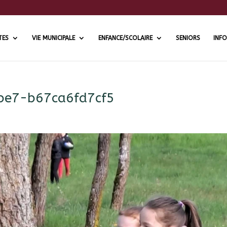
TES
VIE MUNICIPALE
ENFANCE/SCOLAIRE
SENIORS
INFO
be7-b67ca6fd7cf5