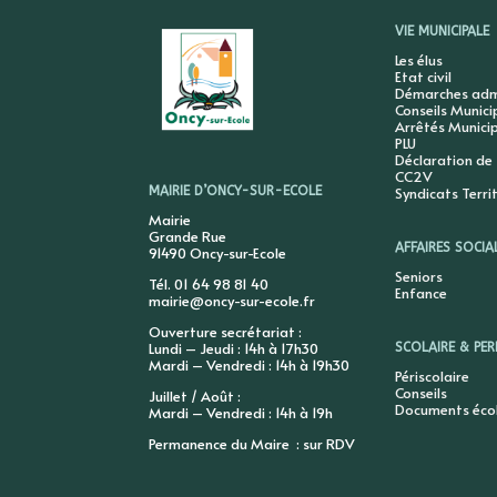
VIE MUNICIPALE
Les élus
Etat civil
Démarches admi
Conseils Munic
Arrêtés Munici
PLU
Déclaration de
CC2V
Syndicats Terri
MAIRIE D’ONCY-SUR-ECOLE
Mairie
Grande Rue
AFFAIRES SOCIA
91490 Oncy-sur-Ecole
Seniors
Tél. 01 64 98 81 40
Enfance
mairie@oncy-sur-ecole.fr
Ouverture secrétariat :
Lundi – Jeudi : 14h à 17h30
SCOLAIRE & PER
Mardi – Vendredi : 14h à 19h30
Périscolaire
Conseils
Juillet / Août :
Documents éco
Mardi – Vendredi : 14h à 19h
Permanence du Maire : sur RDV