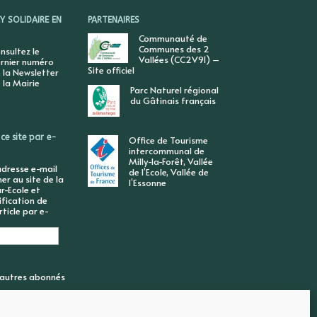
 SOLIDAIRE EN
PARTENAIRES
Communauté de
Communes des 2
nsultez le
Vallées (CC2V91) –
rnier numéro
Site officiel
 la Newsletter
 la Mairie
Parc Naturel régional
du Gâtinais français
ce site par e-
Office de Tourisme
intercommunal de
Milly-la-Forêt, Vallée
adresse e-mail
de l’Ecole, Vallée de
r au site de la
l’Essonne
r-Ecole et
ification de
ticle par e-
6 autres abonnés