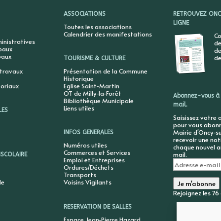
ASSOCIATIONS
RETROUVEZ ONCY
LIGNE
Toutes les associations
Calendrier des manifestations
Co
nistratives
de
ipaux
de
paux
de
TOURISME & CULTURE
 travaux
Présentation de la Commune
Historique
toriaux
Eglise Saint-Martin
OT de Milly-la-Forêt
Abonnez-vous à 
Bibliothèque Municipale
mail.
Liens utiles
LES
Saisissez votre 
pour vous abonne
Mairie d'Oncy-su
INFOS GENERALES
recevoir une not
Numéros utiles
chaque nouvel ar
Commerces et Services
mail.
ISCOLAIRE
Emploi et Entreprises
Adresse
Ordures/Déchets
e-
Transports
mail
le
Voisins Vigilants
Je m'abonne
Rejoignez les 7
RESERVATION DE SALLES
Espace Jean-Pierre Hazard