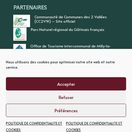
PARTENAIRES
Communauté de Communes des 2 Vallées
(CC2V91) – Site officiel
Parc Naturel régional du Gâtinais français
Office de Tourisme intercommunal de Milly-la-
Forêt, Vallée de l’Ecole, Vallée de l’Essonne
Nous utilisons des cookies pour optimiser notre site web et notre
service.
Accepter
Refuser
PLAN DU SITE
MENTIONS LEGALES
POLITIQUE DE CONFIDENTIALITE
Préférences
POLITIQUE DE CONFIDENTIALITE ET
POLITIQUE DE CONFIDENTIALITE ET
© oncy-sur-ecole - Conception : idee-mp.fr
COOKIES
COOKIES