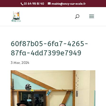
01 64 98 81 40
mairie@oncy-sur-ecole.fr
60f87b05-6fa7-4265-
87fa-4dd7399e7949
3 Mar, 2024