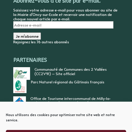
Abonnez-vous à ce site par e-mail.
Saisissez votre adresse e-mail pour vous abonner au site de
la Mairie d'Oncy-sur-Ecole et recevoir une notification de
chaque nouvel article par e-mail.
Adresse
e-
mail
Je m'abonne
Rejoignez les 76 autres abonnés
PARTENAIRES
Communauté de Communes des 2 Vallées
(CC2V91) – Site officiel
Parc Naturel régional du Gâtinais français
Office de Tourisme intercommunal de Milly-la-
Forêt, Vallée de l’Ecole, Vallée de l’Essonne
Nous utilisons des cookies pour optimiser notre site web et notre
service.