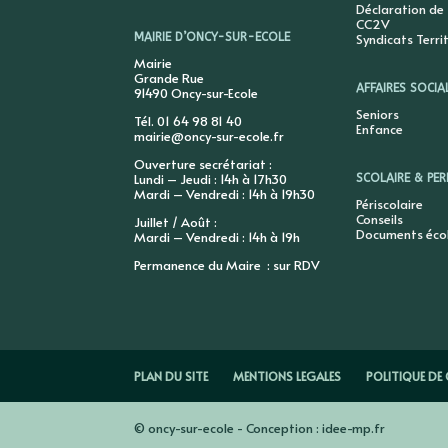
Déclaration de
CC2V
Syndicats Terri
MAIRIE D’ONCY-SUR-ECOLE
Mairie
Grande Rue
AFFAIRES SOCIA
91490 Oncy-sur-Ecole
Seniors
Tél. 01 64 98 81 40
Enfance
mairie@oncy-sur-ecole.fr
Ouverture secrétariat :
Lundi – Jeudi : 14h à 17h30
SCOLAIRE & PER
Mardi – Vendredi : 14h à 19h30
Périscolaire
Conseils
Juillet / Août :
Documents éco
Mardi – Vendredi : 14h à 19h
Permanence du Maire : sur RDV
PLAN DU SITE
MENTIONS LEGALES
POLITIQUE DE 
© oncy-sur-ecole - Conception : idee-mp.fr