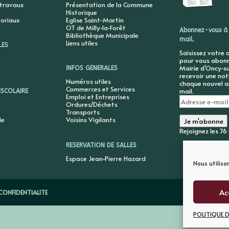
 travaux
Présentation de la Commune
Historique
toriaux
Eglise Saint-Martin
OT de Milly-la-Forêt
Abonnez-vous à 
Bibliothèque Municipale
mail.
Liens utiles
LES
Saisissez votre 
pour vous abonne
Mairie d'Oncy-su
INFOS GENERALES
recevoir une not
Numéros utiles
chaque nouvel ar
Commerces et Services
mail.
ISCOLAIRE
Emploi et Entreprises
Adresse
Ordures/Déchets
e-
Transports
mail
le
Voisins Vigilants
Je m'abonne
Rejoignez les 7
RESERVATION DE SALLES
Espace Jean-Pierre Hazard
Nous utiliso
Ac
CONFIDENTIALITE
POLITIQUE D