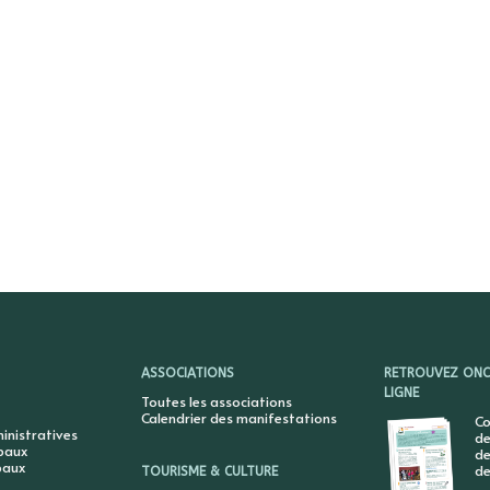
ASSOCIATIONS
RETROUVEZ ONCY
LIGNE
Toutes les associations
Calendrier des manifestations
Co
nistratives
de
ipaux
de
paux
de
TOURISME & CULTURE