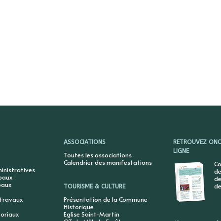
ASSOCIATIONS
RETROUVEZ ONCY
LIGNE
Toutes les associations
Calendrier des manifestations
Co
nistratives
de
ipaux
de
paux
de
TOURISME & CULTURE
 travaux
Présentation de la Commune
Historique
toriaux
Eglise Saint-Martin