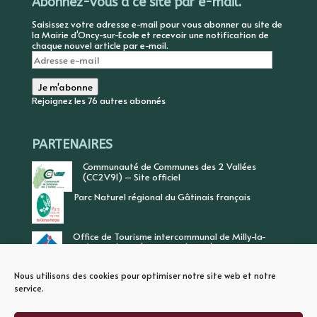
Abonnez-vous à ce site par e-mail.
Saisissez votre adresse e-mail pour vous abonner au site de
la Mairie d'Oncy-sur-Ecole et recevoir une notification de
chaque nouvel article par e-mail.
Adresse
e-
mail
Je m'abonne
Rejoignez les 76 autres abonnés
PARTENAIRES
Communauté de Communes des 2 Vallées
(CC2V91) – Site officiel
Parc Naturel régional du Gâtinais français
Office de Tourisme intercommunal de Milly-la-
Forêt, Vallée de l’Ecole, Vallée de l’Essonne
Nous utilisons des cookies pour optimiser notre site web et notre
service.