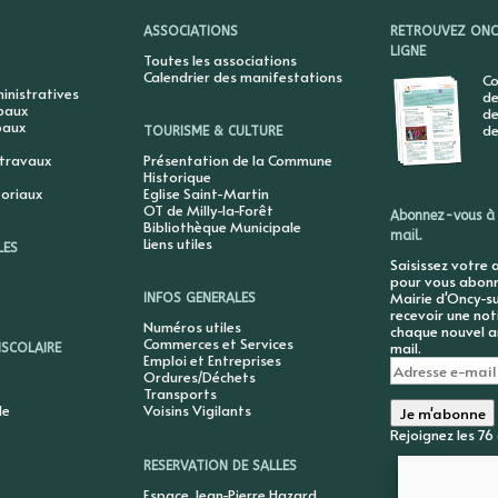
ASSOCIATIONS
RETROUVEZ ONCY
LIGNE
Toutes les associations
Calendrier des manifestations
Co
nistratives
de
ipaux
de
paux
de
TOURISME & CULTURE
 travaux
Présentation de la Commune
Historique
toriaux
Eglise Saint-Martin
OT de Milly-la-Forêt
Abonnez-vous à 
Bibliothèque Municipale
mail.
Liens utiles
LES
Saisissez votre 
pour vous abonne
Mairie d'Oncy-su
INFOS GENERALES
recevoir une not
Numéros utiles
chaque nouvel ar
Commerces et Services
mail.
ISCOLAIRE
Emploi et Entreprises
Adresse
Ordures/Déchets
e-
Transports
mail
le
Voisins Vigilants
Je m'abonne
Rejoignez les 7
RESERVATION DE SALLES
Espace Jean-Pierre Hazard