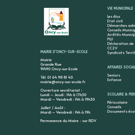
VIE MUNICIPALE
Les élus
Etat civil
Démarches admi
Conseils Munic
Arrêtés Munici
PLU
Déclaration de
CC2V
Syndicats Terri
MAIRIE D’ONCY-SUR-ECOLE
Mairie
Grande Rue
AFFAIRES SOCIA
91490 Oncy-sur-Ecole
Seniors
Tél. 01 64 98 81 40
Enfance
mairie@oncy-sur-ecole.fr
Ouverture secrétariat :
Lundi – Jeudi : 14h à 17h30
SCOLAIRE & PER
Mardi – Vendredi : 14h à 19h30
Périscolaire
Conseils
Juillet / Août :
Documents éco
Mardi – Vendredi : 14h à 19h
Permanence du Maire : sur RDV