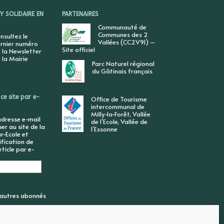
 SOLIDAIRE EN
PARTENAIRES
Communauté de
Communes des 2
nsultez le
Vallées (CC2V91) –
rnier numéro
Site officiel
 la Newsletter
 la Mairie
Parc Naturel régional
du Gâtinais français
ce site par e-
Office de Tourisme
intercommunal de
Milly-la-Forêt, Vallée
adresse e-mail
de l’Ecole, Vallée de
r au site de la
l’Essonne
r-Ecole et
ification de
ticle par e-
6 autres abonnés