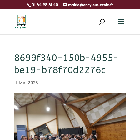
01 64 98 81 40
mairie@oncy-sur-ecole.fr
8699f340-150b-4955-
be19-b78f70d2276c
11 Jan, 2025