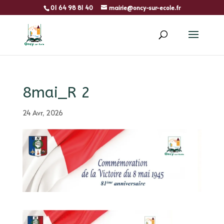
01 64 98 81 40
mairie@oncy-sur-ecole.fr
8mai_R 2
24 Avr, 2026