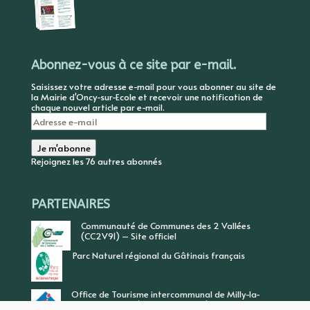
Abonnez-vous à ce site par e-mail.
Saisissez votre adresse e-mail pour vous abonner au site de
la Mairie d'Oncy-sur-Ecole et recevoir une notification de
chaque nouvel article par e-mail.
Adresse
e-
mail
Je m'abonne
Rejoignez les 76 autres abonnés
PARTENAIRES
Communauté de Communes des 2 Vallées
(CC2V91) – Site officiel
Parc Naturel régional du Gâtinais français
Office de Tourisme intercommunal de Milly-la-
Forêt, Vallée de l’Ecole, Vallée de l’Essonne