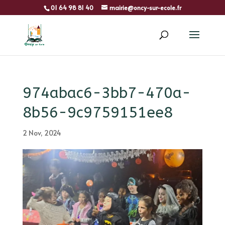
01 64 98 81 40
mairie@oncy-sur-ecole.fr
974abac6-3bb7-470a-
8b56-9c9759151ee8
2 Nov, 2024