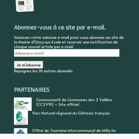
Abonnez-vous à ce site par e-mail.
Saisissez votre adresse e-mail pour vous abonner au site de
la Mairie d'Oncy-sur-Ecole et recevoir une notification de
chaque nouvel article par e-mail.
Adresse
e-
mail
Je m'abonne
Rejoignez les 76 autres abonnés
PARTENAIRES
Communauté de Communes des 2 Vallées
(CC2V91) – Site officiel
Parc Naturel régional du Gâtinais français
Office de Tourisme intercommunal de Milly-la-
Forêt, Vallée de l’Ecole, Vallée de l’Essonne