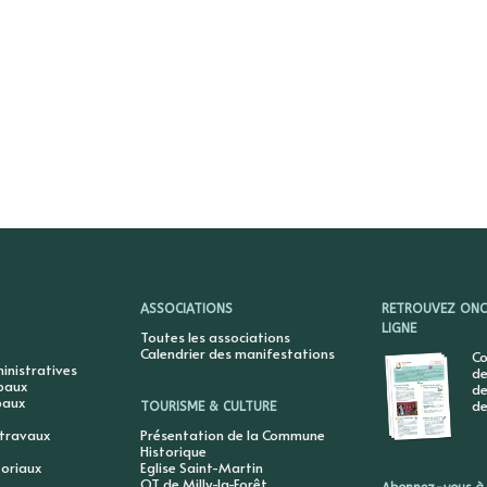
ASSOCIATIONS
RETROUVEZ ONCY
LIGNE
Toutes les associations
Calendrier des manifestations
Co
nistratives
de
ipaux
de
paux
de
TOURISME & CULTURE
 travaux
Présentation de la Commune
Historique
toriaux
Eglise Saint-Martin
OT de Milly-la-Forêt