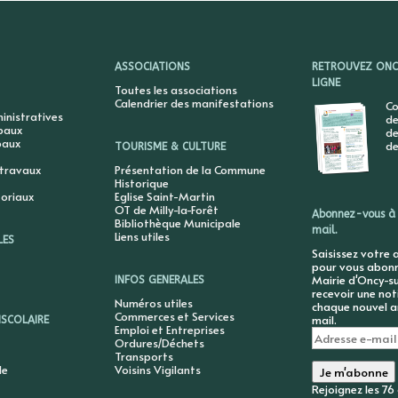
ASSOCIATIONS
RETROUVEZ ONCY
LIGNE
Toutes les associations
Calendrier des manifestations
Co
nistratives
de
ipaux
de
paux
de
TOURISME & CULTURE
 travaux
Présentation de la Commune
Historique
toriaux
Eglise Saint-Martin
OT de Milly-la-Forêt
Abonnez-vous à 
Bibliothèque Municipale
mail.
Liens utiles
LES
Saisissez votre 
pour vous abonne
Mairie d'Oncy-su
INFOS GENERALES
recevoir une not
Numéros utiles
chaque nouvel ar
Commerces et Services
mail.
ISCOLAIRE
Emploi et Entreprises
Adresse
Ordures/Déchets
e-
Transports
mail
le
Voisins Vigilants
Je m'abonne
Rejoignez les 7