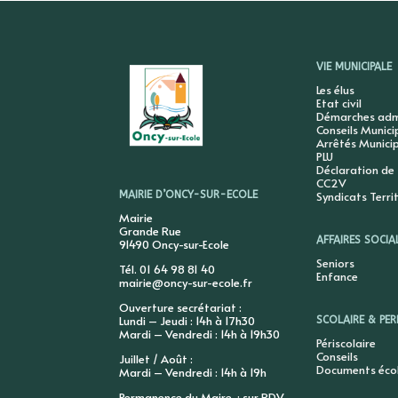
VIE MUNICIPALE
Les élus
Etat civil
Démarches admi
Conseils Munic
Arrêtés Munici
PLU
Déclaration de
CC2V
Syndicats Terri
MAIRIE D’ONCY-SUR-ECOLE
Mairie
Grande Rue
AFFAIRES SOCIA
91490 Oncy-sur-Ecole
Seniors
Tél. 01 64 98 81 40
Enfance
mairie@oncy-sur-ecole.fr
Ouverture secrétariat :
Lundi – Jeudi : 14h à 17h30
SCOLAIRE & PER
Mardi – Vendredi : 14h à 19h30
Périscolaire
Conseils
Juillet / Août :
Documents éco
Mardi – Vendredi : 14h à 19h
Permanence du Maire : sur RDV