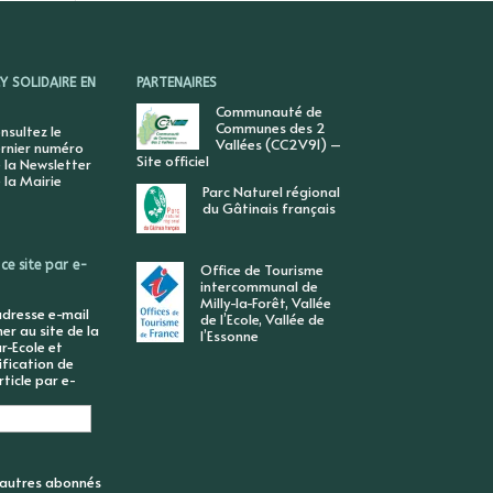
 SOLIDAIRE EN
PARTENAIRES
Communauté de
Communes des 2
nsultez le
Vallées (CC2V91) –
rnier numéro
Site officiel
 la Newsletter
 la Mairie
Parc Naturel régional
du Gâtinais français
ce site par e-
Office de Tourisme
intercommunal de
Milly-la-Forêt, Vallée
adresse e-mail
de l’Ecole, Vallée de
r au site de la
l’Essonne
r-Ecole et
ification de
ticle par e-
6 autres abonnés