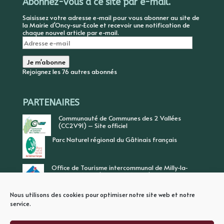
Abonnez-vous à ce site par e-mail.
Saisissez votre adresse e-mail pour vous abonner au site de
la Mairie d'Oncy-sur-Ecole et recevoir une notification de
chaque nouvel article par e-mail.
Adresse
e-
mail
Je m'abonne
Rejoignez les 76 autres abonnés
PARTENAIRES
Communauté de Communes des 2 Vallées
(CC2V91) – Site officiel
Parc Naturel régional du Gâtinais français
Office de Tourisme intercommunal de Milly-la-
Forêt, Vallée de l’Ecole, Vallée de l’Essonne
Nous utilisons des cookies pour optimiser notre site web et notre
service.