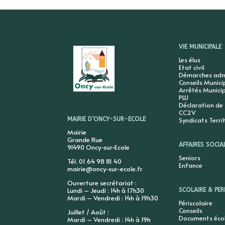
VIE MUNICIPALE
Les élus
Etat civil
Démarches admi
Conseils Munic
Arrêtés Munici
PLU
Déclaration de
CC2V
Syndicats Terri
MAIRIE D’ONCY-SUR-ECOLE
Mairie
Grande Rue
AFFAIRES SOCIA
91490 Oncy-sur-Ecole
Seniors
Tél. 01 64 98 81 40
Enfance
mairie@oncy-sur-ecole.fr
Ouverture secrétariat :
Lundi – Jeudi : 14h à 17h30
SCOLAIRE & PER
Mardi – Vendredi : 14h à 19h30
Périscolaire
Conseils
Juillet / Août :
Documents éco
Mardi – Vendredi : 14h à 19h