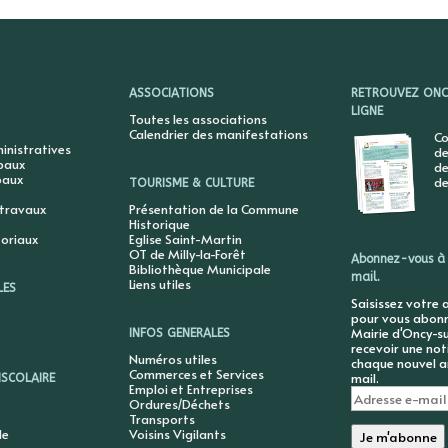
ASSOCIATIONS
RETROUVEZ ONCY
LIGNE
Toutes les associations
Calendrier des manifestations
Co
nistratives
de
ipaux
de
paux
de
TOURISME & CULTURE
 travaux
Présentation de la Commune
Historique
toriaux
Eglise Saint-Martin
OT de Milly-la-Forêt
Abonnez-vous à 
Bibliothèque Municipale
mail.
Liens utiles
LES
Saisissez votre 
pour vous abonne
Mairie d'Oncy-su
INFOS GENERALES
recevoir une not
Numéros utiles
chaque nouvel ar
Commerces et Services
mail.
ISCOLAIRE
Emploi et Entreprises
Adresse
Ordures/Déchets
e-
Transports
mail
le
Voisins Vigilants
Je m'abonne