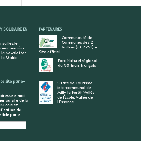
 SOLIDAIRE EN
PARTENAIRES
Communauté de
Communes des 2
nsultez le
Vallées (CC2V91) –
rnier numéro
Site officiel
 la Newsletter
 la Mairie
Parc Naturel régional
du Gâtinais français
ce site par e-
Office de Tourisme
intercommunal de
Milly-la-Forêt, Vallée
adresse e-mail
de l’Ecole, Vallée de
r au site de la
l’Essonne
r-Ecole et
ification de
ticle par e-