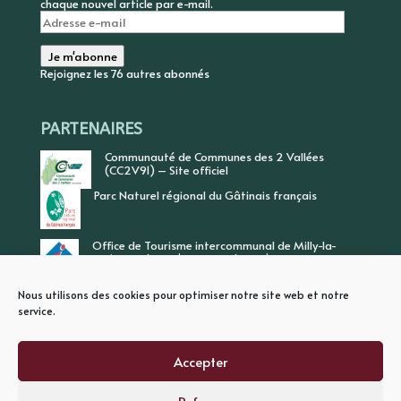
chaque nouvel article par e-mail.
Adresse
e-
mail
Je m'abonne
Rejoignez les 76 autres abonnés
PARTENAIRES
Communauté de Communes des 2 Vallées
(CC2V91) – Site officiel
Parc Naturel régional du Gâtinais français
Office de Tourisme intercommunal de Milly-la-
Forêt, Vallée de l’Ecole, Vallée de l’Essonne
Nous utilisons des cookies pour optimiser notre site web et notre
service.
Accepter