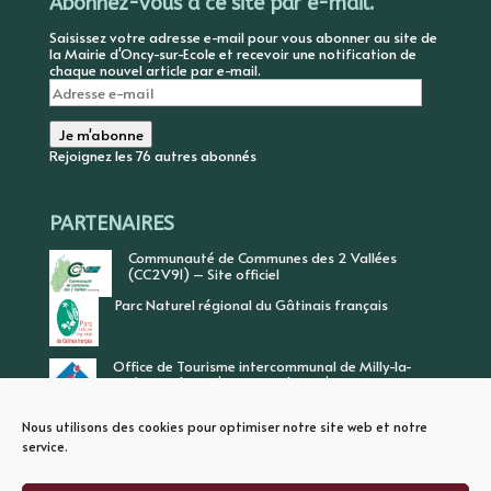
Abonnez-vous à ce site par e-mail.
Saisissez votre adresse e-mail pour vous abonner au site de
la Mairie d'Oncy-sur-Ecole et recevoir une notification de
chaque nouvel article par e-mail.
Adresse
e-
mail
Je m'abonne
Rejoignez les 76 autres abonnés
PARTENAIRES
Communauté de Communes des 2 Vallées
(CC2V91) – Site officiel
Parc Naturel régional du Gâtinais français
Office de Tourisme intercommunal de Milly-la-
Forêt, Vallée de l’Ecole, Vallée de l’Essonne
Nous utilisons des cookies pour optimiser notre site web et notre
service.