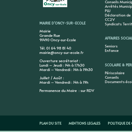
Conseils Munic
Arrêtés Munici
PLU
Déclaration de
CC2V
Syndicats Terri
MAIRIE D’ONCY-SUR-ECOLE
Mairie
Grande Rue
AFFAIRES SOCIA
91490 Oncy-sur-Ecole
Seniors
Tél. 01 64 98 81 40
Enfance
mairie@oncy-sur-ecole.fr
Ouverture secrétariat :
Lundi – Jeudi : 14h à 17h30
SCOLAIRE & PER
Mardi – Vendredi : 14h à 19h30
Périscolaire
Conseils
Juillet / Août :
Documents éco
Mardi – Vendredi : 14h à 19h
Permanence du Maire : sur RDV
PLAN DU SITE
MENTIONS LEGALES
POLITIQUE DE 