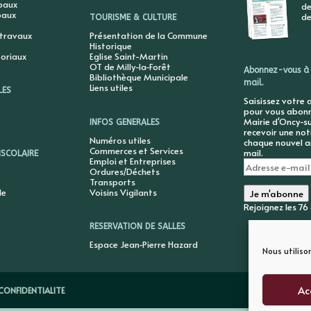
ipaux
de
paux
de
TOURISME & CULTURE
 travaux
Présentation de la Commune
Historique
toriaux
Eglise Saint-Martin
OT de Milly-la-Forêt
Abonnez-vous à 
Bibliothèque Municipale
mail.
Liens utiles
LES
Saisissez votre 
pour vous abonne
Mairie d'Oncy-su
INFOS GENERALES
recevoir une not
Numéros utiles
chaque nouvel ar
Commerces et Services
mail.
ISCOLAIRE
Emploi et Entreprises
Adresse
Ordures/Déchets
e-
Transports
mail
le
Voisins Vigilants
Je m'abonne
Rejoignez les 7
RESERVATION DE SALLES
Espace Jean-Pierre Hazard
Nous utiliso
Ac
CONFIDENTIALITE