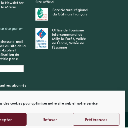
Site officiel
 la Newsletter
 la Mairie
Parc Naturel régional
du Gâtinais français
ce site par e-
Office de Tourisme
intercommunal de
Milly-la-Forêt, Vallée
adresse e-mail
de l’Ecole, Vallée de
r au site de la
l’Essonne
r-Ecole et
ification de
ticle par e-
6 autres abonnés
ns des cookies pour optimiser notre site web et notre service.
cepter
Refuser
Préférences