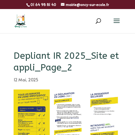
01 64 98 81 40
mairie@oncy-sur-ecole.fr
Depliant IR 2025_Site et
appli_Page_2
12 Mai, 2025