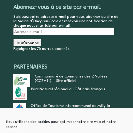
Abonnez-vous à ce site par e-mail.
Saisissez votre adresse e-mail pour vous abonner au site de
la Mairie d'Oncy-sur-Ecole et recevoir une notification de
chaque nouvel article par e-mail.
Adresse
e-
mail
Je m'abonne
Rejoignez les 76 autres abonnés
PARTENAIRES
Communauté de Communes des 2 Vallées
(CC2V91) – Site officiel
Parc Naturel régional du Gâtinais français
Office de Tourisme intercommunal de Milly-la-
Forêt, Vallée de l’Ecole, Vallée de l’Essonne
Nous utilisons des cookies pour optimiser notre site web et notre
service.