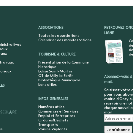
ASSOCIATIONS
RETROUVEZ ONCY
LIGNE
Toutes les associations
Calendrier des manifestations
Co
nistratives
de
ipaux
de
paux
de
TOURISME & CULTURE
 travaux
Présentation de la Commune
Historique
toriaux
Eglise Saint-Martin
OT de Milly-la-Forêt
Abonnez-vous à 
Bibliothèque Municipale
mail.
Liens utiles
LES
Saisissez votre 
pour vous abonne
Mairie d'Oncy-su
INFOS GENERALES
recevoir une not
Numéros utiles
chaque nouvel ar
Commerces et Services
mail.
ISCOLAIRE
Emploi et Entreprises
Adresse
Ordures/Déchets
e-
Transports
mail
le
Voisins Vigilants
Je m'abonne