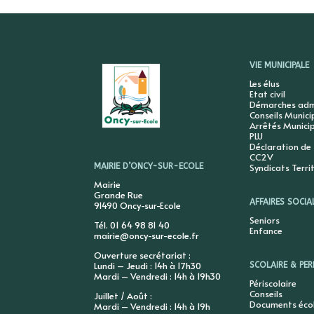
VIE MUNICIPALE
Les élus
Etat civil
Démarches admi
Conseils Munic
Arrêtés Munici
PLU
Déclaration de
CC2V
Syndicats Terri
MAIRIE D’ONCY-SUR-ECOLE
Mairie
Grande Rue
AFFAIRES SOCIA
91490 Oncy-sur-Ecole
Seniors
Tél. 01 64 98 81 40
Enfance
mairie@oncy-sur-ecole.fr
Ouverture secrétariat :
Lundi – Jeudi : 14h à 17h30
SCOLAIRE & PER
Mardi – Vendredi : 14h à 19h30
Périscolaire
Conseils
Juillet / Août :
Documents éco
Mardi – Vendredi : 14h à 19h