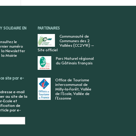
 SOLIDAIRE EN
PARTENAIRES
Communauté de
Communes des 2
nsultez le
Vallées (CC2V91) –
rnier numéro
Site officiel
 la Newsletter
 la Mairie
Parc Naturel régional
du Gâtinais français
ce site par e-
Office de Tourisme
intercommunal de
Milly-la-Forêt, Vallée
adresse e-mail
de l’Ecole, Vallée de
r au site de la
l’Essonne
r-Ecole et
ification de
ticle par e-