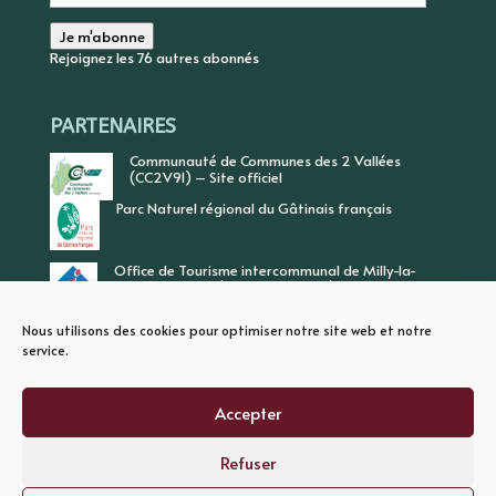
e-
mail
Je m'abonne
Rejoignez les 76 autres abonnés
PARTENAIRES
Communauté de Communes des 2 Vallées
(CC2V91) – Site officiel
Parc Naturel régional du Gâtinais français
Office de Tourisme intercommunal de Milly-la-
Forêt, Vallée de l’Ecole, Vallée de l’Essonne
Nous utilisons des cookies pour optimiser notre site web et notre
service.
Accepter
Refuser
PLAN DU SITE
MENTIONS LEGALES
POLITIQUE DE CONFIDENTIALITE