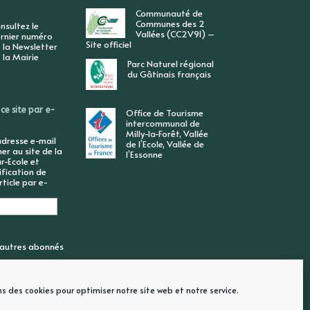
Communauté de
Communes des 2
nsultez le
Vallées (CC2V91) –
rnier numéro
Site officiel
 la Newsletter
 la Mairie
Parc Naturel régional
du Gâtinais français
ce site par e-
Office de Tourisme
intercommunal de
Milly-la-Forêt, Vallée
adresse e-mail
de l’Ecole, Vallée de
r au site de la
l’Essonne
r-Ecole et
ification de
ticle par e-
6 autres abonnés
ns des cookies pour optimiser notre site web et notre service.