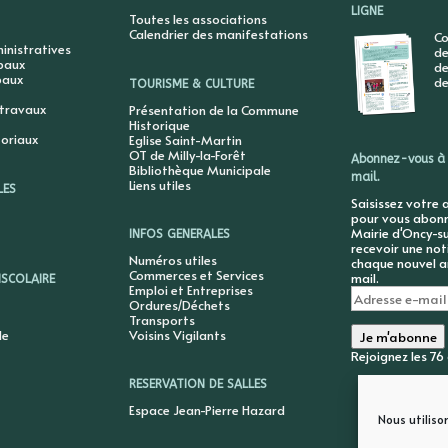
LIGNE
Toutes les associations
Calendrier des manifestations
Co
nistratives
de
ipaux
de
paux
de
TOURISME & CULTURE
 travaux
Présentation de la Commune
Historique
toriaux
Eglise Saint-Martin
OT de Milly-la-Forêt
Abonnez-vous à 
Bibliothèque Municipale
mail.
Liens utiles
LES
Saisissez votre 
pour vous abonne
Mairie d'Oncy-su
INFOS GENERALES
recevoir une not
Numéros utiles
chaque nouvel ar
Commerces et Services
mail.
ISCOLAIRE
Emploi et Entreprises
Adresse
Ordures/Déchets
e-
Transports
mail
le
Voisins Vigilants
Je m'abonne
Rejoignez les 7
RESERVATION DE SALLES
Espace Jean-Pierre Hazard
Nous utiliso