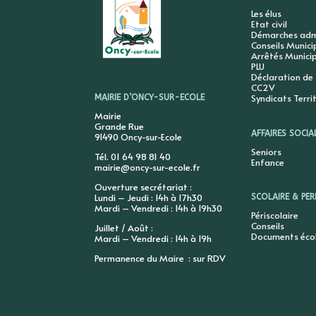
Les élus
Etat civil
Démarches admi
Conseils Munic
Arrêtés Munici
PLU
Déclaration de
CC2V
Syndicats Terri
MAIRIE D’ONCY-SUR-ECOLE
Mairie
Grande Rue
AFFAIRES SOCIA
91490 Oncy-sur-Ecole
Seniors
Tél. 01 64 98 81 40
Enfance
mairie@oncy-sur-ecole.fr
Ouverture secrétariat :
Lundi – Jeudi : 14h à 17h30
SCOLAIRE & PER
Mardi – Vendredi : 14h à 19h30
Périscolaire
Conseils
Juillet / Août :
Documents éco
Mardi – Vendredi : 14h à 19h
Permanence du Maire : sur RDV