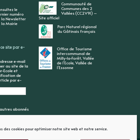
Communauté de
Communes des 2
nsultez le
Vallées (CC2V91) –
rnier numéro
Site officiel
 la Newsletter
 la Mairie
Parc Naturel régional
du Gâtinais français
ce site par e-
Office de Tourisme
intercommunal de
Milly-la-Forêt, Vallée
adresse e-mail
de l’Ecole, Vallée de
r au site de la
l’Essonne
r-Ecole et
ification de
ticle par e-
6 autres abonnés
ns des cookies pour optimiser notre site web et notre service.