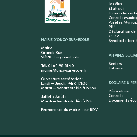
Les élus
Etat civil
Démarches admi
Conseils Munic
Arrêtés Munici
PLU
Déclaration de
CC2V
Syndicats Terri
MAIRIE D’ONCY-SUR-ECOLE
Mairie
Grande Rue
AFFAIRES SOCIA
91490 Oncy-sur-Ecole
Seniors
Tél. 01 64 98 81 40
Enfance
mairie@oncy-sur-ecole.fr
Ouverture secrétariat :
Lundi – Jeudi : 14h à 17h30
SCOLAIRE & PER
Mardi – Vendredi : 14h à 19h30
Périscolaire
Conseils
Juillet / Août :
Documents éco
Mardi – Vendredi : 14h à 19h
Permanence du Maire : sur RDV