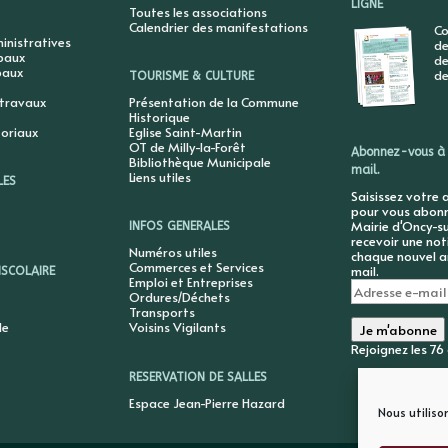
LIGNE
Toutes les associations
Calendrier des manifestations
Co
nistratives
de
ipaux
de
paux
de
TOURISME & CULTURE
 travaux
Présentation de la Commune
Historique
toriaux
Eglise Saint-Martin
OT de Milly-la-Forêt
Abonnez-vous à 
Bibliothèque Municipale
mail.
Liens utiles
LES
Saisissez votre 
pour vous abonne
Mairie d'Oncy-su
INFOS GENERALES
recevoir une not
Numéros utiles
chaque nouvel ar
Commerces et Services
mail.
ISCOLAIRE
Emploi et Entreprises
Adresse
Ordures/Déchets
e-
Transports
mail
le
Voisins Vigilants
Je m'abonne
Rejoignez les 7
RESERVATION DE SALLES
Espace Jean-Pierre Hazard
Nous utiliso