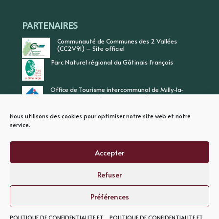
PARTENAIRES
Communauté de Communes des 2 Vallées
(CC2V91) – Site officiel
Parc Naturel régional du Gâtinais français
Office de Tourisme intercommunal de Milly-la-
Forêt, Vallée de l’Ecole, Vallée de l’Essonne
Nous utilisons des cookies pour optimiser notre site web et notre
service.
Accepter
Refuser
PLAN DU SITE
MENTIONS LEGALES
POLITIQUE DE CONFIDENTIALITE
Préférences
POLITIQUE DE CONFIDENTIALITE ET
POLITIQUE DE CONFIDENTIALITE ET