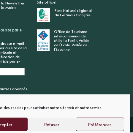
Site officiel
 la Newsletter
 la Mairie
Parc Naturel régional
du Gâtinais français
ce site par e-
Office de Tourisme
intercommunal de
Milly-la-Forêt, Vallée
adresse e-mail
de l’Ecole, Vallée de
r au site de la
l’Essonne
r-Ecole et
ification de
ticle par e-
6 autres abonnés
ns des cookies pour optimiser notre site web et notre service.
cepter
Refuser
Préférences