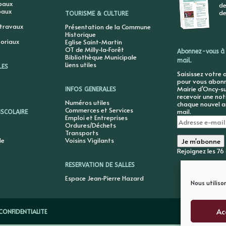
ipaux
de
paux
de
TOURISME & CULTURE
 travaux
Présentation de la Commune
Historique
toriaux
Eglise Saint-Martin
OT de Milly-la-Forêt
Abonnez-vous à 
Bibliothèque Municipale
mail.
Liens utiles
LES
Saisissez votre 
pour vous abonne
Mairie d'Oncy-su
INFOS GENERALES
recevoir une not
Numéros utiles
chaque nouvel ar
Commerces et Services
mail.
ISCOLAIRE
Emploi et Entreprises
Adresse
Ordures/Déchets
e-
Transports
mail
le
Voisins Vigilants
Je m'abonne
Rejoignez les 7
RESERVATION DE SALLES
Espace Jean-Pierre Hazard
Nous utiliso
Ac
CONFIDENTIALITE