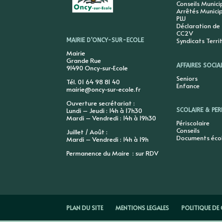
Conseils Munic
Arrêtés Munici
PLU
Déclaration de
CC2V
Syndicats Terri
MAIRIE D’ONCY-SUR-ECOLE
Mairie
Grande Rue
AFFAIRES SOCIA
91490 Oncy-sur-Ecole
Seniors
Tél. 01 64 98 81 40
Enfance
mairie@oncy-sur-ecole.fr
Ouverture secrétariat :
Lundi – Jeudi : 14h à 17h30
SCOLAIRE & PER
Mardi – Vendredi : 14h à 19h30
Périscolaire
Conseils
Juillet / Août :
Documents éco
Mardi – Vendredi : 14h à 19h
Permanence du Maire : sur RDV
PLAN DU SITE
MENTIONS LEGALES
POLITIQUE DE 