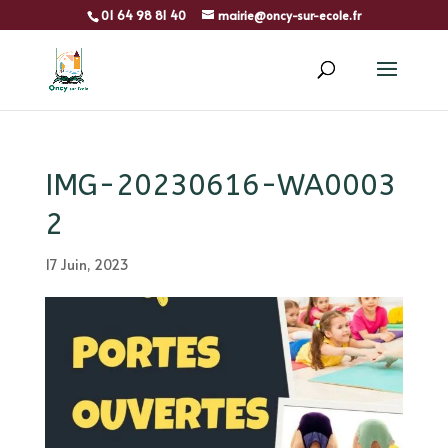
01 64 98 81 40
mairie@oncy-sur-ecole.fr
IMG-20230616-WA0003
2
17 Juin, 2023