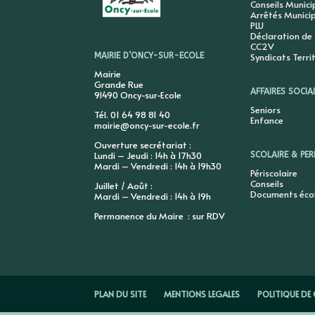
Conseils Munic
Arrêtés Munici
PLU
Déclaration de
CC2V
Syndicats Terri
MAIRIE D’ONCY-SUR-ECOLE
Mairie
Grande Rue
AFFAIRES SOCIA
91490 Oncy-sur-Ecole
Seniors
Tél. 01 64 98 81 40
Enfance
mairie@oncy-sur-ecole.fr
Ouverture secrétariat :
Lundi – Jeudi : 14h à 17h30
SCOLAIRE & PER
Mardi – Vendredi : 14h à 19h30
Périscolaire
Conseils
Juillet / Août :
Documents éco
Mardi – Vendredi : 14h à 19h
Permanence du Maire : sur RDV
PLAN DU SITE
MENTIONS LEGALES
POLITIQUE DE 