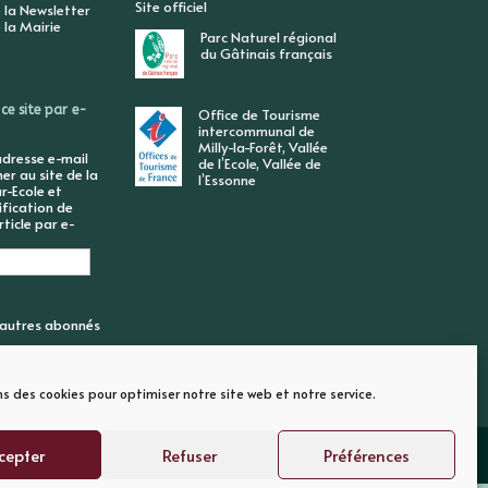
Site officiel
 la Newsletter
 la Mairie
Parc Naturel régional
du Gâtinais français
ce site par e-
Office de Tourisme
intercommunal de
Milly-la-Forêt, Vallée
adresse e-mail
de l’Ecole, Vallée de
r au site de la
l’Essonne
r-Ecole et
ification de
ticle par e-
6 autres abonnés
ns des cookies pour optimiser notre site web et notre service.
cepter
Refuser
Préférences