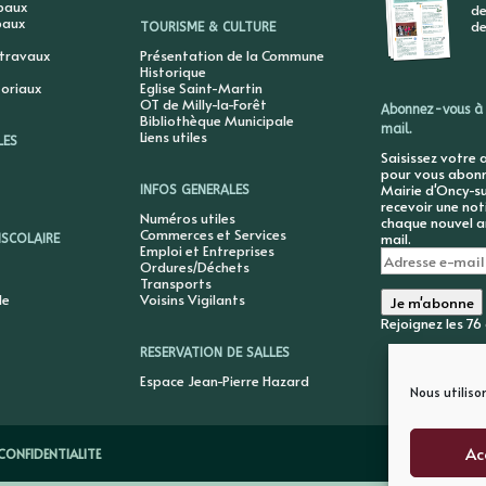
ipaux
de
paux
de
TOURISME & CULTURE
 travaux
Présentation de la Commune
Historique
toriaux
Eglise Saint-Martin
OT de Milly-la-Forêt
Abonnez-vous à 
Bibliothèque Municipale
mail.
Liens utiles
LES
Saisissez votre 
pour vous abonne
Mairie d'Oncy-su
INFOS GENERALES
recevoir une not
Numéros utiles
chaque nouvel ar
Commerces et Services
mail.
ISCOLAIRE
Emploi et Entreprises
Adresse
Ordures/Déchets
e-
Transports
mail
le
Voisins Vigilants
Je m'abonne
Rejoignez les 7
RESERVATION DE SALLES
Espace Jean-Pierre Hazard
Nous utiliso
Ac
CONFIDENTIALITE