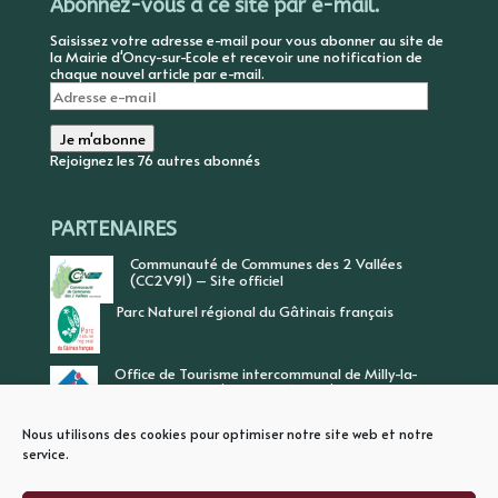
Abonnez-vous à ce site par e-mail.
Saisissez votre adresse e-mail pour vous abonner au site de
la Mairie d'Oncy-sur-Ecole et recevoir une notification de
chaque nouvel article par e-mail.
Adresse
e-
mail
Je m'abonne
Rejoignez les 76 autres abonnés
PARTENAIRES
Communauté de Communes des 2 Vallées
(CC2V91) – Site officiel
Parc Naturel régional du Gâtinais français
Office de Tourisme intercommunal de Milly-la-
Forêt, Vallée de l’Ecole, Vallée de l’Essonne
Nous utilisons des cookies pour optimiser notre site web et notre
service.