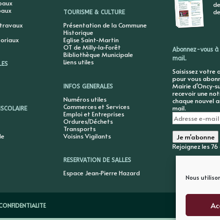
ipaux
de
paux
de
TOURISME & CULTURE
 travaux
Présentation de la Commune
Historique
toriaux
Eglise Saint-Martin
OT de Milly-la-Forêt
Abonnez-vous à 
Bibliothèque Municipale
mail.
Liens utiles
LES
Saisissez votre 
pour vous abonne
Mairie d'Oncy-su
INFOS GENERALES
recevoir une not
Numéros utiles
chaque nouvel ar
Commerces et Services
mail.
ISCOLAIRE
Emploi et Entreprises
Adresse
Ordures/Déchets
e-
Transports
mail
le
Voisins Vigilants
Je m'abonne
Rejoignez les 7
RESERVATION DE SALLES
Espace Jean-Pierre Hazard
Nous utiliso
Ac
CONFIDENTIALITE