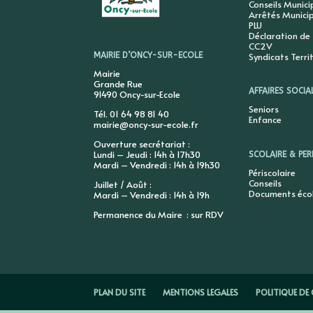
Conseils Munic
Arrêtés Munici
PLU
Déclaration de
CC2V
Syndicats Terri
MAIRIE D’ONCY-SUR-ECOLE
Mairie
Grande Rue
AFFAIRES SOCIA
91490 Oncy-sur-Ecole
Seniors
Tél. 01 64 98 81 40
Enfance
mairie@oncy-sur-ecole.fr
Ouverture secrétariat :
Lundi – Jeudi : 14h à 17h30
SCOLAIRE & PER
Mardi – Vendredi : 14h à 19h30
Périscolaire
Conseils
Juillet / Août :
Documents éco
Mardi – Vendredi : 14h à 19h
Permanence du Maire : sur RDV
PLAN DU SITE
MENTIONS LEGALES
POLITIQUE DE 