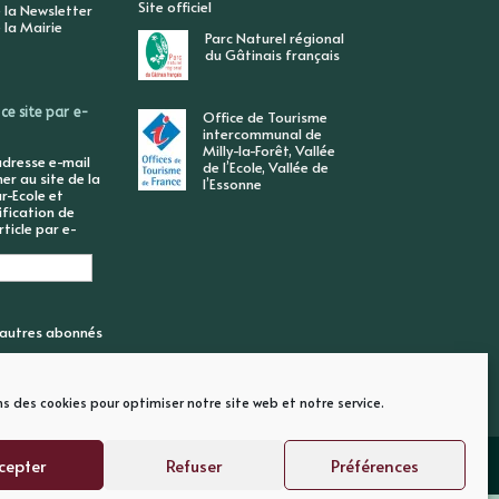
Site officiel
 la Newsletter
 la Mairie
Parc Naturel régional
du Gâtinais français
ce site par e-
Office de Tourisme
intercommunal de
Milly-la-Forêt, Vallée
adresse e-mail
de l’Ecole, Vallée de
r au site de la
l’Essonne
r-Ecole et
ification de
ticle par e-
6 autres abonnés
ns des cookies pour optimiser notre site web et notre service.
cepter
Refuser
Préférences