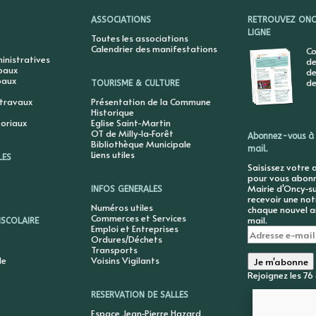
ASSOCIATIONS
RETROUVEZ ONCY
LIGNE
Toutes les associations
Calendrier des manifestations
Co
nistratives
de
ipaux
de
paux
de
TOURISME & CULTURE
 travaux
Présentation de la Commune
Historique
toriaux
Eglise Saint-Martin
OT de Milly-la-Forêt
Abonnez-vous à 
Bibliothèque Municipale
mail.
Liens utiles
LES
Saisissez votre 
pour vous abonne
Mairie d'Oncy-su
INFOS GENERALES
recevoir une not
Numéros utiles
chaque nouvel ar
Commerces et Services
mail.
ISCOLAIRE
Emploi et Entreprises
Adresse
Ordures/Déchets
e-
Transports
mail
le
Voisins Vigilants
Je m'abonne
Rejoignez les 7
RESERVATION DE SALLES
Espace Jean-Pierre Hazard