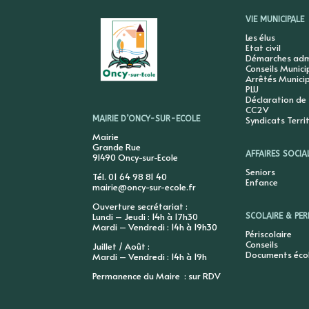
VIE MUNICIPALE
Les élus
Etat civil
Démarches admi
Conseils Munic
Arrêtés Munici
PLU
Déclaration de
CC2V
Syndicats Terri
MAIRIE D’ONCY-SUR-ECOLE
Mairie
Grande Rue
AFFAIRES SOCIA
91490 Oncy-sur-Ecole
Seniors
Tél. 01 64 98 81 40
Enfance
mairie@oncy-sur-ecole.fr
Ouverture secrétariat :
Lundi – Jeudi : 14h à 17h30
SCOLAIRE & PER
Mardi – Vendredi : 14h à 19h30
Périscolaire
Conseils
Juillet / Août :
Documents éco
Mardi – Vendredi : 14h à 19h
Permanence du Maire : sur RDV