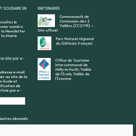
 SOLIDAIRE EN
PARTENAIRES
Communauté de
Communes des 2
nsultez le
Vallées (CC2V91) –
rnier numéro
Site officiel
 la Newsletter
 la Mairie
Parc Naturel régional
du Gâtinais français
ce site par e-
Office de Tourisme
intercommunal de
Milly-la-Forêt, Vallée
adresse e-mail
de l’Ecole, Vallée de
r au site de la
l’Essonne
r-Ecole et
ification de
ticle par e-
6 autres abonnés