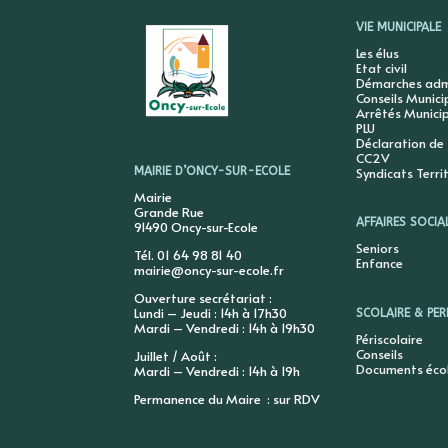
VIE MUNICIPALE
Les élus
Etat civil
Démarches admi
Conseils Munic
Arrêtés Munici
PLU
Déclaration de
CC2V
Syndicats Terri
MAIRIE D’ONCY-SUR-ECOLE
Mairie
Grande Rue
AFFAIRES SOCIA
91490 Oncy-sur-Ecole
Seniors
Tél. 01 64 98 81 40
Enfance
mairie@oncy-sur-ecole.fr
Ouverture secrétariat :
Lundi – Jeudi : 14h à 17h30
SCOLAIRE & PER
Mardi – Vendredi : 14h à 19h30
Périscolaire
Conseils
Juillet / Août :
Documents éco
Mardi – Vendredi : 14h à 19h
Permanence du Maire : sur RDV