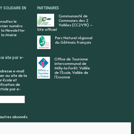
 SOLIDAIRE EN
PARTENAIRES
Communauté de
Communes des 2
nsultez le
Vallées (CC2V91) –
rnier numéro
Site officiel
 la Newsletter
 la Mairie
Parc Naturel régional
du Gâtinais français
ce site par e-
Office de Tourisme
intercommunal de
Milly-la-Forêt, Vallée
adresse e-mail
de l’Ecole, Vallée de
r au site de la
l’Essonne
r-Ecole et
ification de
ticle par e-
6 autres abonnés