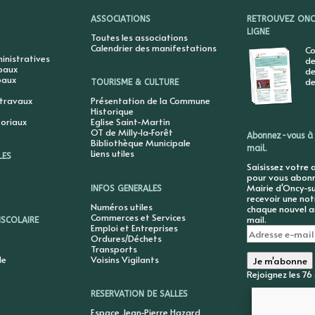
ASSOCIATIONS
RETROUVEZ ONCY
LIGNE
Toutes les associations
Calendrier des manifestations
Co
nistratives
de
ipaux
de
paux
de
TOURISME & CULTURE
 travaux
Présentation de la Commune
Historique
toriaux
Eglise Saint-Martin
OT de Milly-la-Forêt
Abonnez-vous à 
Bibliothèque Municipale
mail.
Liens utiles
LES
Saisissez votre 
pour vous abonne
Mairie d'Oncy-su
INFOS GENERALES
recevoir une not
Numéros utiles
chaque nouvel ar
Commerces et Services
mail.
ISCOLAIRE
Emploi et Entreprises
Adresse
Ordures/Déchets
e-
Transports
mail
le
Voisins Vigilants
Je m'abonne
Rejoignez les 7
RESERVATION DE SALLES
Espace Jean-Pierre Hazard