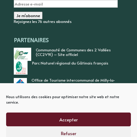
Adresse
e-
mail
Je m'abonne
Rejoignez les 76 autres abonnés
PARTENAIRES
Communauté de Communes des 2 Vallées
(CC2V91) – Site officiel
Parc Naturel régional du Gâtinais français
Office de Tourisme intercommunal de Milly-la-
Forêt, Vallée de l’Ecole, Vallée de l’Essonne
Nous utilisons des cookies pour optimiser notre site web et notre
service.
Accepter
Refuser
PLAN DU SITE
MENTIONS LEGALES