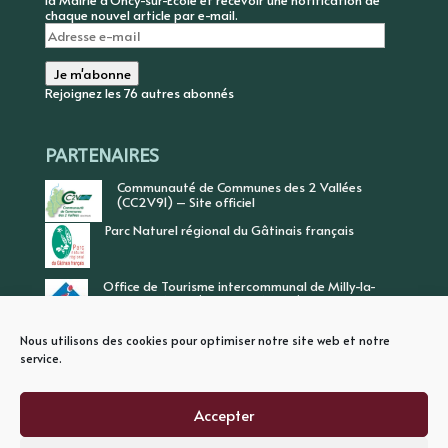
la Mairie d'Oncy-sur-Ecole et recevoir une notification de
chaque nouvel article par e-mail.
Adresse
e-
mail
Je m'abonne
Rejoignez les 76 autres abonnés
PARTENAIRES
Communauté de Communes des 2 Vallées
(CC2V91) – Site officiel
Parc Naturel régional du Gâtinais français
Office de Tourisme intercommunal de Milly-la-
Forêt, Vallée de l’Ecole, Vallée de l’Essonne
Nous utilisons des cookies pour optimiser notre site web et notre
service.
Accepter