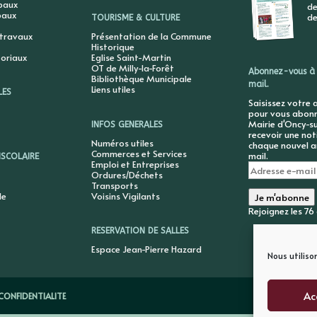
ipaux
de
paux
de
TOURISME & CULTURE
 travaux
Présentation de la Commune
Historique
toriaux
Eglise Saint-Martin
OT de Milly-la-Forêt
Abonnez-vous à 
Bibliothèque Municipale
mail.
Liens utiles
LES
Saisissez votre 
pour vous abonne
Mairie d'Oncy-su
INFOS GENERALES
recevoir une not
Numéros utiles
chaque nouvel ar
Commerces et Services
mail.
ISCOLAIRE
Emploi et Entreprises
Adresse
Ordures/Déchets
e-
Transports
mail
le
Voisins Vigilants
Je m'abonne
Rejoignez les 7
RESERVATION DE SALLES
Espace Jean-Pierre Hazard
Nous utiliso
Ac
CONFIDENTIALITE