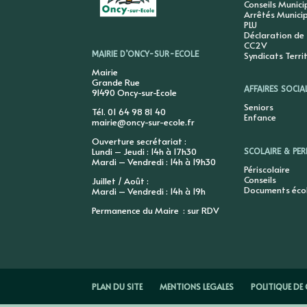
Conseils Munic
Arrêtés Munici
PLU
Déclaration de
CC2V
Syndicats Terri
MAIRIE D’ONCY-SUR-ECOLE
Mairie
Grande Rue
AFFAIRES SOCIA
91490 Oncy-sur-Ecole
Seniors
Tél. 01 64 98 81 40
Enfance
mairie@oncy-sur-ecole.fr
Ouverture secrétariat :
Lundi – Jeudi : 14h à 17h30
SCOLAIRE & PER
Mardi – Vendredi : 14h à 19h30
Périscolaire
Conseils
Juillet / Août :
Documents éco
Mardi – Vendredi : 14h à 19h
Permanence du Maire : sur RDV
PLAN DU SITE
MENTIONS LEGALES
POLITIQUE DE 