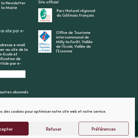
Site officiel
 la Newsletter
 la Mairie
Parc Naturel régional
du Gâtinais français
ce site par e-
Office de Tourisme
intercommunal de
Milly-la-Forêt, Vallée
adresse e-mail
de l’Ecole, Vallée de
r au site de la
l’Essonne
r-Ecole et
ification de
ticle par e-
6 autres abonnés
ns des cookies pour optimiser notre site web et notre service.
cepter
Refuser
Préférences